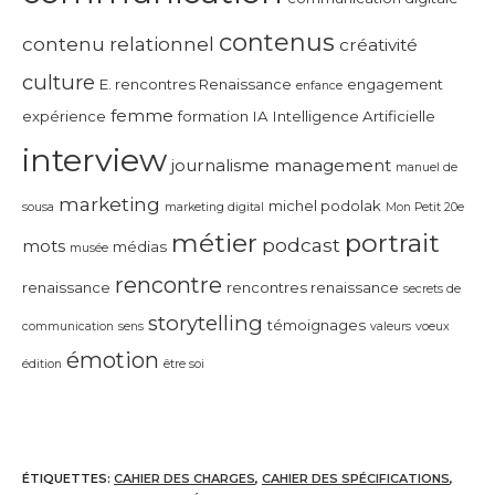
contenus
contenu relationnel
créativité
culture
E. rencontres Renaissance
engagement
enfance
femme
expérience
formation
IA
Intelligence Artificielle
interview
journalisme
management
manuel de
marketing
michel podolak
sousa
marketing digital
Mon Petit 20e
métier
portrait
podcast
mots
médias
musée
rencontre
renaissance
rencontres renaissance
secrets de
storytelling
témoignages
communication
sens
valeurs
voeux
émotion
édition
être soi
ÉTIQUETTES
:
CAHIER DES CHARGES
,
CAHIER DES SPÉCIFICATIONS
,