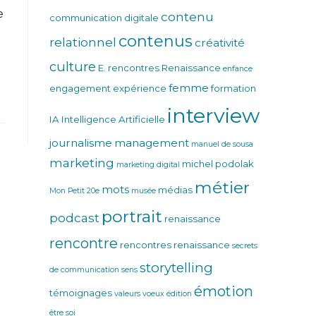
e
contenu
communication digitale
contenus
relationnel
créativité
culture
E. rencontres Renaissance
enfance
femme
engagement
expérience
formation
interview
IA
Intelligence Artificielle
journalisme
management
manuel de sousa
marketing
michel podolak
marketing digital
métier
mots
médias
Mon Petit 20e
musée
portrait
podcast
renaissance
rencontre
rencontres renaissance
secrets
storytelling
de communication
sens
émotion
témoignages
valeurs
voeux
édition
être soi